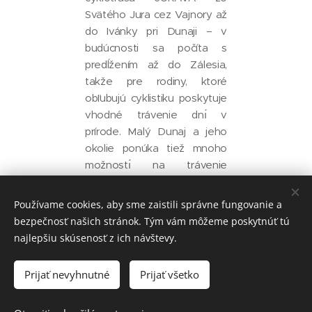
Svätého Jura cez Vajnory až
do Ivánky pri Dunaji – v
budúcnosti sa počíta s
predĺžením až do Zálesia,
takže pre rodiny, ktoré
obľubujú cyklistiku poskytuje
vhodné trávenie dnı́ v
prírode. Malý Dunaj a jeho
okolie ponúka tiež mnoho
možnostı́ na trávenie
voľného času. Mestá, obce v
okolı́ majú viacero
Používame cookies, aby sme zaistili správne fungovanie a
zaujímavostí. Napr. pri kaštieli
bezpečnosť našich stránok. Tým vám môžeme poskytnúť tú
v Studenom sa zachoval
najlepšiu skúsenosť z ich návštevy.
zvyšok prírodného parku z 1.
polovice 19.st. pôvodne
Prijať nevyhnutné
Prijať všetko
prepojený s parkom kaštieľa
v Tomášove (Majorháza),