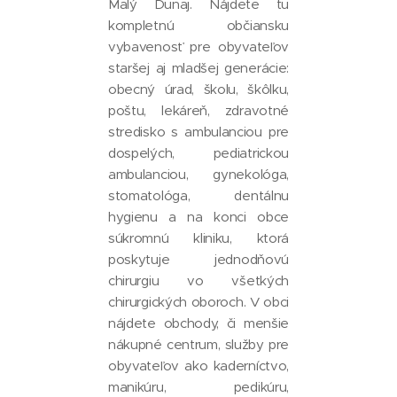
Malý Dunaj. Nájdete tu
kompletnú občiansku
vybavenosť pre obyvateľov
staršej aj mladšej generácie:
obecný úrad, školu, škôlku,
poštu, lekáreň, zdravotné
stredisko s ambulanciou pre
dospelých, pediatrickou
ambulanciou, gynekológa,
stomatológa, dentálnu
hygienu a na konci obce
súkromnú kliniku, ktorá
poskytuje jednodňovú
chirurgiu vo všetkých
chirurgických oboroch. V obci
nájdete obchody, či menšie
nákupné centrum, služby pre
obyvateľov ako kaderníctvo,
manikúru, pedikúru,