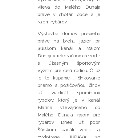
vlieva do Malého Dunaja
práve v chotári obce a je
rajom rybárov.
Výstavba domov prebieha
práve na brehu jazier, pri
Šúrskom kanáli a Malom
Dunaji v rekreačnom rezorte
s úžasným športovým
vyžitím pre celú rodinu. Či už
je to kúpanie , člnkovanie
priamo s požičovňou člnov,
už viackrát spomínaný
rybolov, ktorý je v kanáli
Blatina vlievajúceho do
Malého Dunaja rajom pre
rybárov. Dnes už popri
Šúrskom kanáli vedie aj
cyklotrasa JURAVA zo