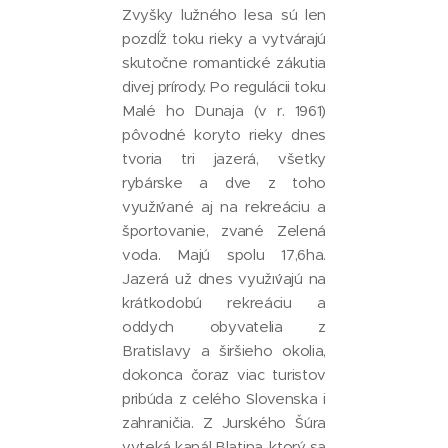
Zvyšky lužného lesa sú len
pozdĺž toku rieky a vytvárajú
skutočne romantické zákutia
divej prírody. Po regulácii toku
Malé ho Dunaja (v r. 1961)
pôvodné koryto rieky dnes
tvoria tri jazerá, všetky
rybárske a dve z toho
využıv́ané aj na rekreáciu a
športovanie, zvané Zelená
voda. Majú spolu 17,6ha.
Jazerá už dnes využıv́ajú na
krátkodobú rekreáciu a
oddych obyvatelia z
Bratislavy a širšieho okolia,
dokonca čoraz viac turistov
pribúda z celého Slovenska i
zahraničia. Z Jurského Šúra
vyteká kanál Blatina, ktorý sa