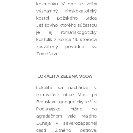
kozmetiku. V obci je veľmi
významný rímskokatolický
kostol Božského Srdca
Ježišovho, ktorého súčasťou
je aj románskogotický
kostolík z konca 13. storočia
zasvätený pôvodne sv.
Tomášovi
LOKALITA ZELENÁ VODA
Lokalita sa nachádza v
extraviláne obce Most pri
Bratislave, geograficky ležı́ v
Podunajskej nížine na
agradačnom vale Malého
Dunaja v severozápadnej
časti Žitného ostrova.